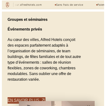
t sur alfredhotels.com
Sans frais de service
Paiement à l'hôt
Groupes et séminaires
Événements privés
Au cœur des villes, Alfred Hotels conçoit
des espaces parfaitement adaptés à
l’organisation de séminaires, de team
buildings, de fêtes familiales et de tout autre
type d’événements : salles de réunion
flexibles, zones de coworking, chambres
modulables. Sans oublier une offre de
restauration variée.
EN SAVOIR PLUS