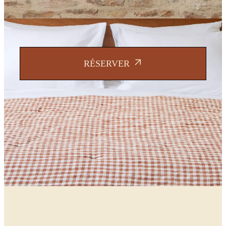
Hôtel
Date d’arrivé
RÉSERVER
Sélectionnez une destination
Chambres
Chambre
1
Adultes
–
+
Enfants
–
+
+ Ajouter une chambre