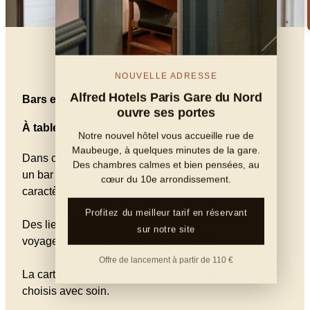
NOUVELLE ADRESSE
Alfred Hotels Paris Gare du Nord
Bars et restaurants
ouvre ses portes
À table !
Notre nouvel hôtel vous accueille rue de
Maubeuge, à quelques minutes de la gare.
Dans chaque Alfred Hôtels, nous proposons
Des chambres calmes et bien pensées, au
un bar ou un restaurant avec son propre
cœur du 10e arrondissement.
caractère.
Profitez du meilleur tarif en réservant
Des lieux simples et accueillants, où
sur notre site
voyageurs et voisins se sentent à l'aise.
Offre de lancement à partir de 110 €
La carte est courte, faite avec des produits
choisis avec soin.