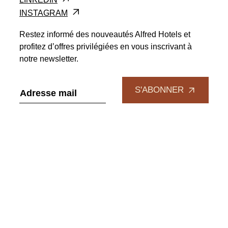
INSTAGRAM
Restez informé des nouveautés Alfred Hotels et
profitez d’offres privilégiées en vous inscrivant à
notre newsletter.
RÉVÉLER MON CODE
En continuant, vous acceptez de recevoir nos communications.
Désinscription en un clic à tout moment.
S'ABONNER
E
m
*
a
*
i
E
l
m
*
a
i
l